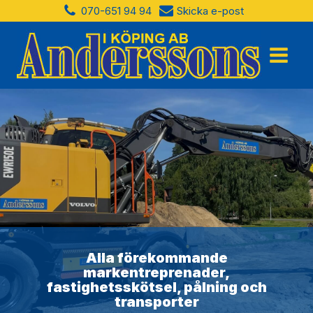
070-651 94 94
Skicka e-post
Alla förekommande
markentreprenader,
fastighetsskötsel, pålning och
transporter